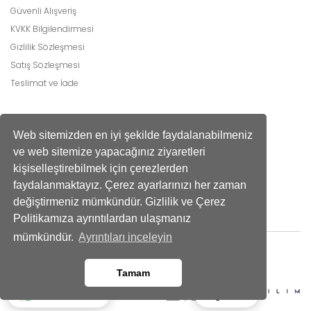
Güvenli Alışveriş
KVKK Bilgilendirmesi
Gizlilik Sözleşmesi
Satış Sözleşmesi
Teslimat ve İade
Faydalı Bilgiler
Web sitemizden en iyi şekilde faydalanabilmeniz
Burçlara Göre Çiçekler
ve web sitemize yapacağınız ziyaretleri
Çiçek Bakımı
kişiselleştirebilmek için çerezlerden
Çiçek Anlamları
faydalanmaktayız. Çerez ayarlarınızı her zaman
Tüm Blog Yazıları
değiştirmeniz mümkündür. Gizlilik ve Çerez
Politikamıza ayrıntılardan ulaşmanız
mümkündür.
Ayrıntıları inceleyin
Tamam
Ara
Whatsapp