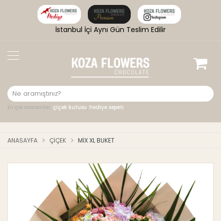
İstanbul İçi Aynı Gün Teslim Edilir
En çok arananlar:
çiçek kutusu
,
hediye sepeti
ANASAYFA
ÇIÇEK
MIX XL BUKET