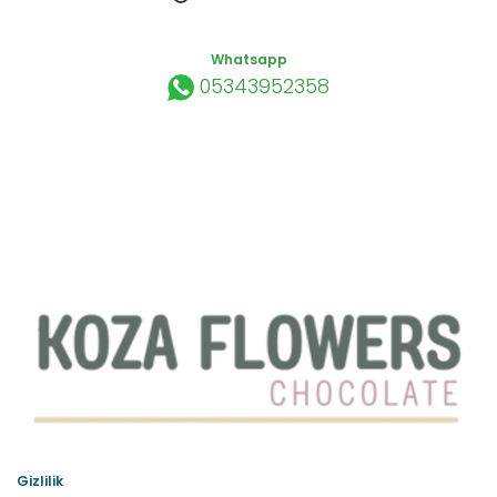
Whatsapp
05343952358
Gizlilik