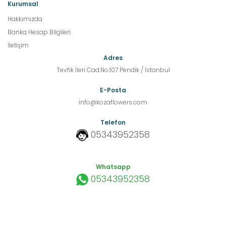
Kurumsal
Hakkımızda
Banka Hesap Bilgileri
İletişim
Adres
Tevfik İleri Cad.No:107 Pendik / İstanbul
E-Posta
info@kozaflowers.com
Telefon
05343952358
Whatsapp
05343952358