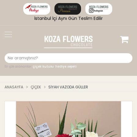
İstanbul İçi Aynı Gün Teslim Edilir
En çok arananlar:
çiçek kutusu
,
hediye sepeti
ANASAYFA
ÇIÇEK
SIYAH VAZODA GÜLLER