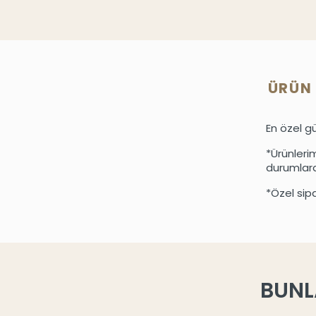
ÜRÜN 
En özel gü
*Ürünleri
durumlarda
*Özel sipar
BUNL