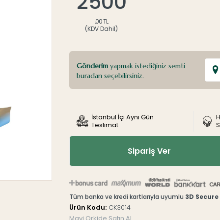
2500
,00 TL
(KDV Dahil)
Gönderim
yapmak istediğiniz semti
buradan seçebilirsiniz.
İstanbul İçi Aynı Gün
H
Teslimat
S
Sipariş Ver
Tüm banka ve kredi kartlarıyla uyumlu
3D Secure
Ürün Kodu:
CK3014
Mavi Orkide Satın Al