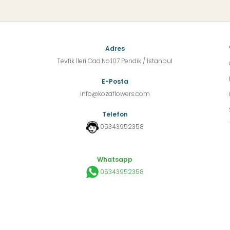
Adres
Tevfik İleri Cad.No:107 Pendik / İstanbul
E-Posta
info@kozaflowers.com
Telefon
05343952358
Whatsapp
05343952358