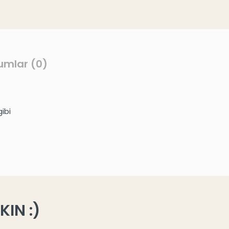
umlar (0)
ibi
IN :)