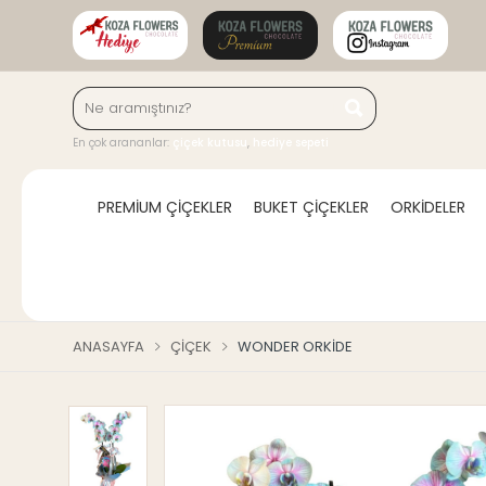
En çok arananlar:
çiçek kutusu
,
hediye sepeti
PREMİUM ÇİÇEKLER
BUKET ÇİÇEKLER
ORKİDELER
ANASAYFA
ÇIÇEK
WONDER ORKIDE